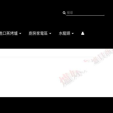
進口蒸烤爐
廚房家電區
水龍頭