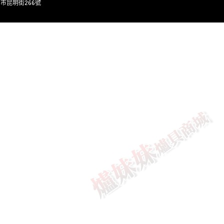
灣台北市昆明街266號