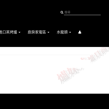
進口蒸烤爐
廚房家電區
水龍頭