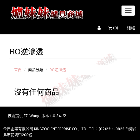
Toggl
naviga
(
0
)
結帳
RO逆滲透
RO
逆滲
透
淨
首頁
商品分類
RO逆滲透
水器
電
沒有任何商品
解水
機
技術提供
EZ-Wang
. 版本 1.0.24. ©
今日企業有限公司 KINGZOO ENTERPRISE CO., LTD. TEL：(02)2311-9822 台灣台
北市昆明街266號