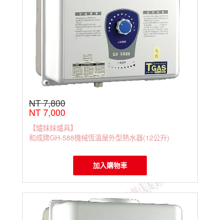
NT 7,800
NT 7,000
【爐妹妹爐具】
和成牌GH-588機械恆溫屋外型熱水器(12公升)
加入購物車