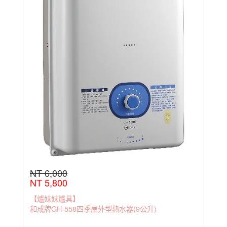
NT 6,000
NT 5,800
【爐妹妹爐具】
和成牌GH-558四季屋外型熱水器(9公升)