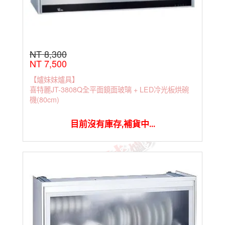
NT 8,300
NT 7,500
【爐妹妹爐具】
喜特麗JT-3808Q全平面鏡面玻璃 + LED冷光板烘碗
機(80cm)
目前沒有庫存,補貨中...