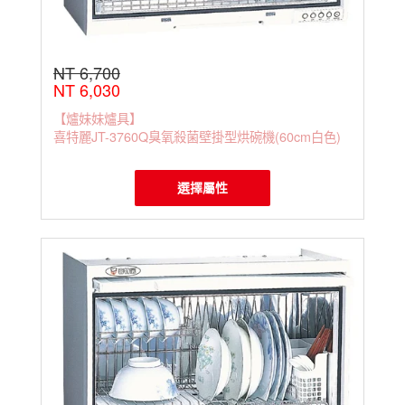
NT 6,700
NT 6,030
【爐妹妹爐具】
喜特麗JT-3760Q臭氧殺菌壁掛型烘碗機(60cm白色)
選擇屬性