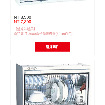
NT 8,300
NT 7,300
【爐妹妹爐具】
喜特麗JT-3680電子鍾烘碗機(80cm白色)
選擇屬性