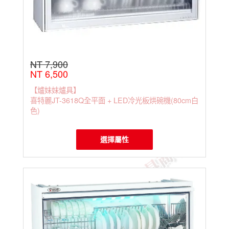
NT 7,900
NT 6,500
【爐妹妹爐具】
喜特麗JT-3618Q全平面 + LED冷光板烘碗機(80cm白
色)
選擇屬性