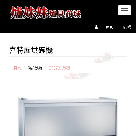
Toggl
naviga
(
0
)
結帳
喜特麗烘碗機
櫻花牌
烘碗機
和成牌
烘碗機
首頁
商品分類
喜特麗烘碗機
喜特麗
烘碗機
豪山牌
烘碗機
OSAMA
烘碗機
莊頭北
烘碗機