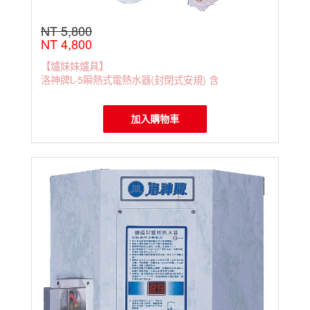
NT 5,800
NT 4,800
【爐妹妹爐具】
洛神牌L-5瞬熱式電熱水器(封閉式安規) 含
加入購物車