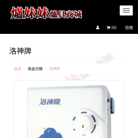
Toggl
naviga
(
0
)
結帳
洛神牌
電
熱水
器(瞬
熱
首頁
商品分類
洛神牌
型)
電
熱水
器(儲
熱
型)