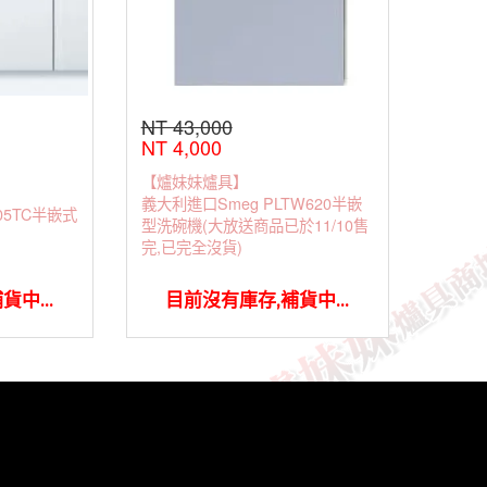
NT 43,000
NT 4,000
【爐妹妹爐具】
義大利進口Smeg PLTW620半嵌
05TC半嵌式
型洗碗機(大放送商品已於11/10售
完,已完全沒貨)
中...
目前沒有庫存,補貨中...