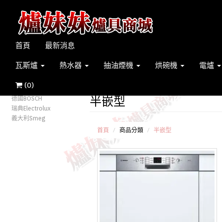
首頁
最新消息
瓦斯爐
熱水器
抽油煙機
烘碗機
電爐
(
0
)
半嵌型
德國BOSCH
瑞典Electrolux
義大利Smeg
首頁
商品分類
半嵌型