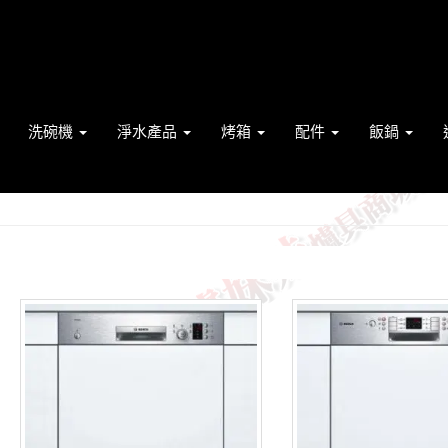
洗碗機
淨水產品
烤箱
配件
飯鍋