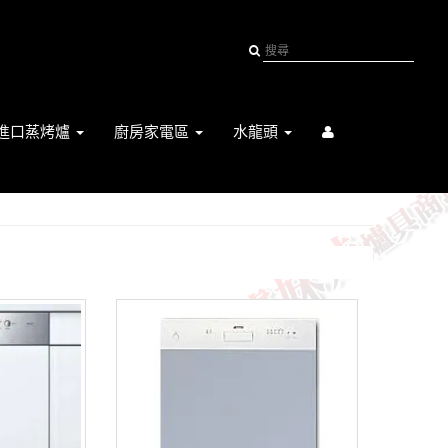
進口蒸烤爐
廚房家電區
水龍頭