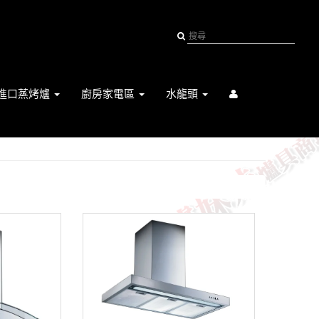
進口蒸烤爐
廚房家電區
水龍頭