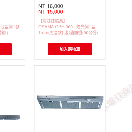
NT 16,000
NT 15,000
【爐妹妹爐具】
 超薄型倒T歐
OSAMA ORH-9601 炫光倒T型
鋼 )
Trubo馬達歐化排油煙機(90公分)
加入購物車