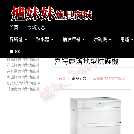
首頁
最新消息
瓦斯爐
熱水器
抽油煙機
烘碗機
電爐
(
0
)
喜特麗落地型烘碗機
櫻花牌落地型烘碗機
和成牌落地型烘碗機
喜特麗落地型烘碗機
豪山牌落地型烘碗機
首頁
商品分類
喜特麗落地型烘碗機
OSAMA落地型烘碗機
莊頭北落地型烘碗機