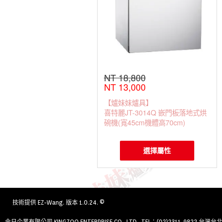
NT 18,800
NT 13,000
【爐妹妹爐具】
喜特麗JT-3014Q 嵌門板落地式烘
碗機(寬45cm機體高70cm)
選擇屬性
技術提供
EZ-Wang
. 版本 1.0.24. ©
今日企業有限公司 KINGZOO ENTERPRISE CO., LTD. TEL：(02)2311-9822 台