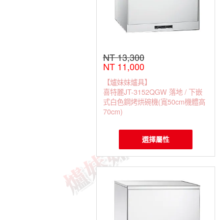
NT 13,300
NT 11,000
【爐妹妹爐具】
喜特麗JT-3152QGW 落地 / 下嵌
式白色鋼烤烘碗機(寬50cm機體高
70cm)
選擇屬性