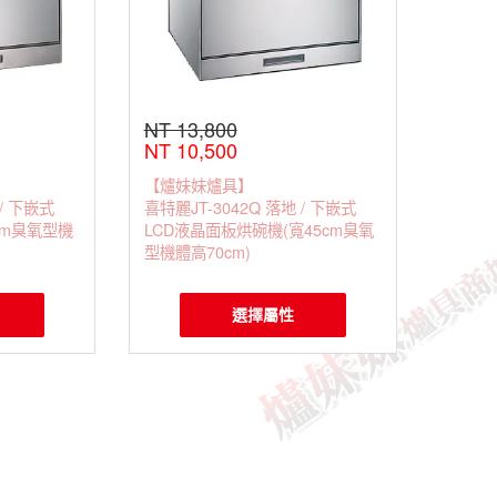
NT 13,800
NT 10,500
【爐妹妹爐具】
 / 下嵌式
喜特麗JT-3042Q 落地 / 下嵌式
cm臭氧型機
LCD液晶面板烘碗機(寬45cm臭氧
型機體高70cm)
選擇屬性