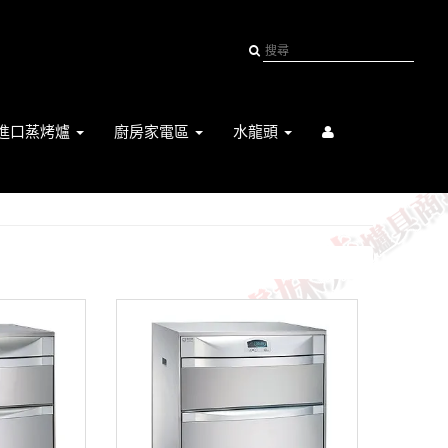
進口蒸烤爐
廚房家電區
水龍頭