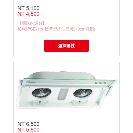
抽油煙機
NT 5,100
隆泰牌
NT 4,800
抽油煙機
【爐妹妹爐具】
OSAMA
和成牌SE-186標準型排油煙機(70cm琺瑯)
抽油煙機
莊頭北
抽油煙機
選擇屬性
進口排
油煙機
NT 6,500
NT 5,600