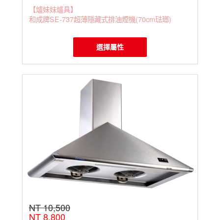
【爐妹妹爐具】
和成牌SE-737超薄隱藏式排油煙機(70cm琺瑯)
選擇屬性
NT 10,500
NT 8,800