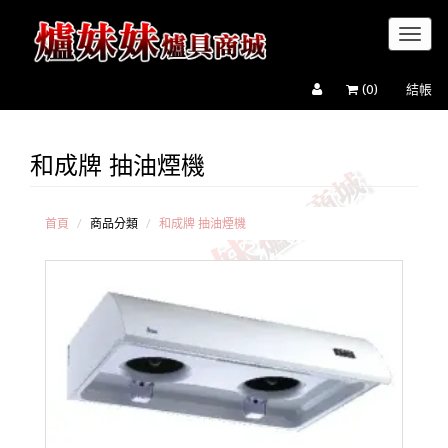
Toggl
naviga
(
0
)
結帳
和成牌 抽油煙機
黑洞 6
第六代超
吸抽油煙
機
首頁
商品分類
和成牌 抽油煙機
櫻花牌
抽油煙機
豪山牌
抽油煙機
和成牌
抽油煙機
喜特麗
抽油煙機
太平洋
抽油煙機
登美牌