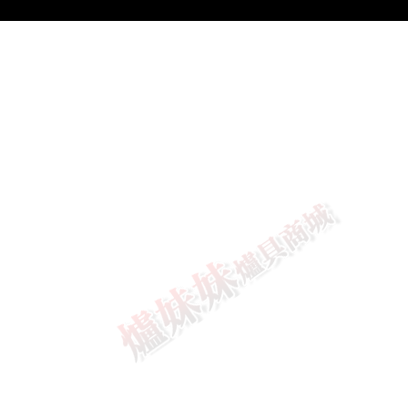
莊頭北
落地型烘
碗機