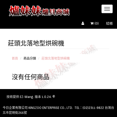
Toggl
naviga
(
0
)
結帳
莊頭北落地型烘碗機
櫻花牌
落地型烘
碗機
和成牌
首頁
商品分類
莊頭北落地型烘碗機
落地型烘
碗機
沒有任何商品
喜特麗
落地型烘
碗機
豪山牌
落地型烘
技術提供
EZ-Wang
. 版本 1.0.24. ©
碗機
OSAMA
今日企業有限公司 KINGZOO ENTERPRISE CO., LTD. TEL：(02)2311-9822 台灣台
落地型烘
北市昆明街266號
碗機