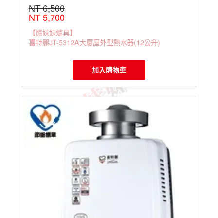
NT 6,500
NT 5,700
【爐妹妹爐具】
喜特麗JT-5312A大廈屋外型熱水器(12公升)
加入購物車