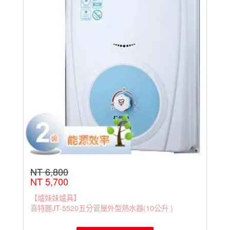
特麗
電熱
水器
(瞬熱
型)
喜
特麗
電熱
水器
(儲熱
型)
NT 6,800
NT 5,700
【爐妹妹爐具】
喜特麗JT-5520五分管屋外型熱水器(10公升 )