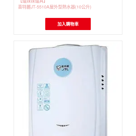
【爐妹妹爐具】
喜特麗JT-5510A屋外型熱水器(10公升)
加入購物車