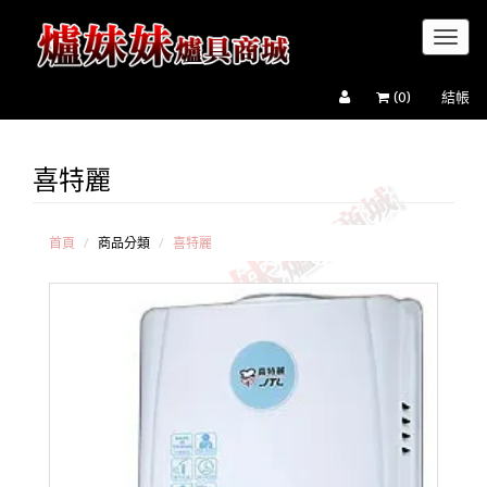
Toggl
naviga
(
0
)
結帳
喜特麗
喜
特麗
屋外
型熱
首頁
商品分類
喜特麗
水器
喜
特麗
強排
熱水
器(屋
內屋
外均
可
用)
喜