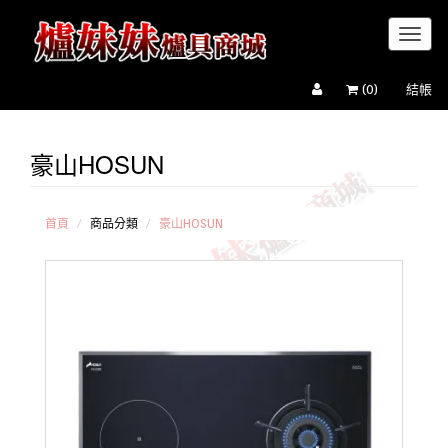
Toggl
naviga
(
0
)
結帳
豪山HOSUN
櫻花牌
Sakura
瑞典
Electrolux
首頁
商品分類
豪山HOSUN
豪山
HOSUN
喜特麗
JTL