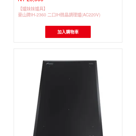
【爐妹妹爐具】
豪山牌IH-2360 二口IH微晶調理爐(AC220V)
加入購物車