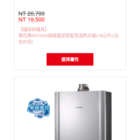
NT 20,700
NT 19,500
【爐妹妹爐具】
櫻花牌SH1625無線遙控智能恆溫熱水器(16公升)(白
色外殼)
選擇屬性