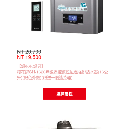
NT 20,700
NT 19,500
【爐妹妹爐具】
櫻花牌SH-1626無線遙控數位恆溫強排熱水器(16公
升)(銀色外殼)(贈送一個遙控器)
選擇屬性