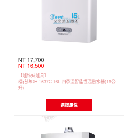
花牌
電熱
水器
(瞬熱
型)
櫻
花牌
電熱
水器
NT 17,700
(儲熱
NT 16,500
型)
【爐妹妹爐具】
櫻花牌DH-1637C 16L 四季溫智能恆溫熱水器(16公
升)
選擇屬性