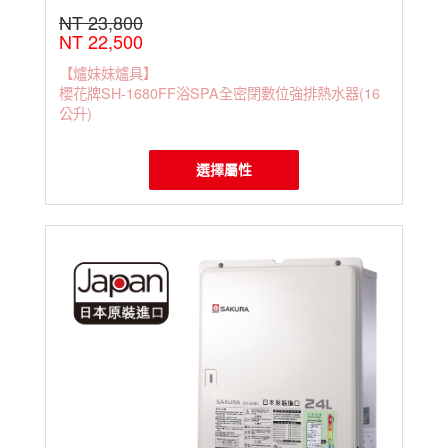
NT 23,800
NT 22,500
【爐妹妹爐具】
櫻花牌SH-1680FF浴SPA全密閉數位強排熱水器(16
公升)
選擇屬性