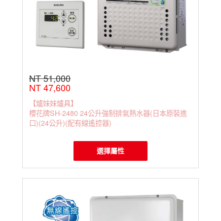
NT 51,000
NT 47,600
【爐妹妹爐具】
櫻花牌SH-2480 24公升強制排氣熱水器(日本原裝進
口)(24公升)(配有線遙控器)
選擇屬性