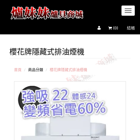
Toggl
naviga
(
0
)
結帳
櫻花牌隱藏式排油煙機
櫻
花牌
標準
型排
首頁
商品分類
櫻花牌隱藏式排油煙機
油煙
機
櫻
花牌
隱藏
式排
油煙
機
櫻
花牌
倒T