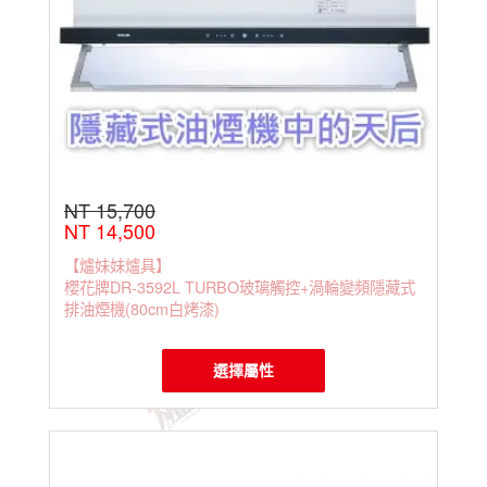
型排
油煙
機
NT 15,700
NT 14,500
【爐妹妹爐具】
櫻花牌DR-3592L TURBO玻璃觸控+渦輪變頻隱藏式
排油煙機(80cm白烤漆)
選擇屬性