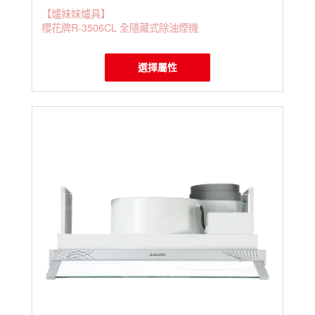
【爐妹妹爐具】
櫻花牌R-3506CL 全隱藏式除油煙機
選擇屬性