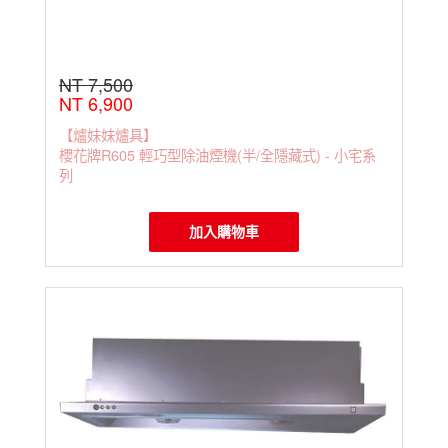
NT 7,500
NT 6,900
【爐妹妹爐具】
櫻花牌R605 輕巧型除油煙機(半/全隱藏式) - 小宅系
列
加入購物車