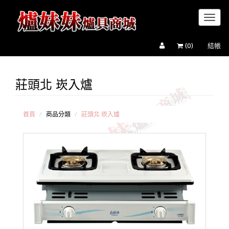
Toggl
naviga
(
0
)
結帳
莊頭北 崁入爐
莊
頭北
台
爐
首頁
商品分類
莊頭北 崁入爐
莊
頭北
崁入
爐
莊
頭北
崁入
檯面
爐